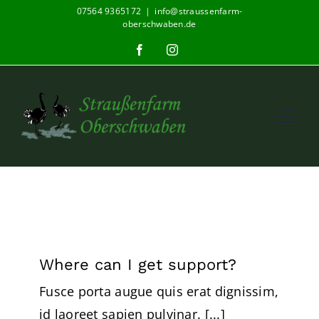
Zum
07564 9365172
|
info@straussenfarm-
oberschwaben.de
Inhalt
Facebook
Instagram
springen
Where can I get support?
Fusce porta augue quis erat dignissim,
id laoreet sapien pulvinar. [...]